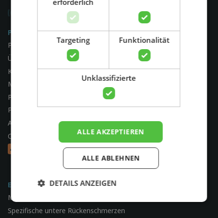
erforderlich
Suchen
Physiotest.at
Targeting
Funktionalität
Physiotherapie-Check
Über
Kontakt
Unklassifizierte
Mein Konto
Praxis registrieren
Preise
AGB
ALLE AKZEPTIEREN
Cookies
ALLE ABLEHNEN
DETAILS ANZEIGEN
Erkrankungen
Morton-Neurom
Spezifische untere Rückenschmerzen