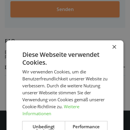
FAQ
×
Brauchen Sie Hilfe? Lesen Sie die häufig gestellten
Diese Webseite verwendet
Fragen unten.
Cookies.
Ich habe kein Konto
Wir verwenden Cookies, um die
Benutzerfreundlichkeit unserer Website zu
verbessern. Durch die weitere Nutzung
unserer Webseite stimmen Sie der
Verwendung von Cookies gemäß unserer
Cookie-Richtlinie zu.
Weitere
Informationen
Unbedingt
Performance