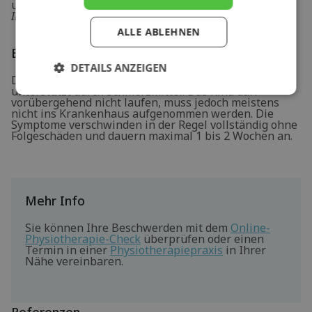
um eine Coxitis Fugax handelt oder um eine
bakterielle
Infektion
.
ALLE ABLEHNEN
Behandlung und Genesung
DETAILS ANZEIGEN
Die Behandlung besteht aus Ruhe, möglicherweise
unterstützt durch Schmerzmittel. Das Kind darf
vorübergehend nicht laufen, muss jedoch meistens
nicht ins Krankenhaus aufgenommen werden. Die
Symptome verschwinden in der Regel vollständig ohne
Folgeschäden und dauern maximal 1 bis 2 Wochen an.
Mehr Info
Sie können Ihre Beschwerden mit dem
Online-
Physiotherapie-Check
überprüfen oder einen
Termin in einer
Physiotherapiepraxis
in Ihrer
Nähe vereinbaren.
Referenzen