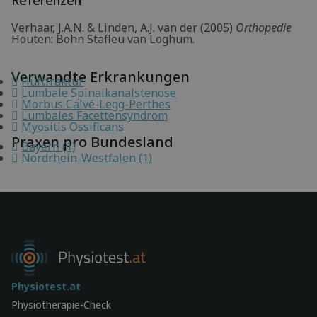
Verhaar, J.A.N. & Linden, A.J. van der (2005)
Orthopedie
Houten: Bohn Stafleu van Loghum.
Verwandte Erkrankungen
Hüftfraktur
Lumbale Spinalkanalstenose
Morbus Calvé-Legg-Perthes
Lumbales Facettensyndrom
Myositis Ossificans
Praxen pro Bundesland
Bayern (1)
Nordrhein-Westfalen (1)
Physiotest.at
Physiotherapie-Check