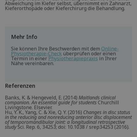
Abweichung im Kiefer selbst, übernimmt ein Zahnarzt,
Kieferorthopäde oder Kieferchirurg die Behandlung.
Mehr Info
Sie können Ihre Beschwerden mit dem
Online-
Physiotherapie-Check
überprüfen oder einen
Termin in einer
Physiotherapiepraxis
in Ihrer
Nähe vereinbaren.
Referenzen
Banks, K. & Hengeveld, E. (2014)
Maitlands clinical
companion. An essential guide for students
Churchill
Livingstone. Elsevier.
Hu, Y. K., Yang, C. & Xie, Q. Y. (2016)
Changes in disc status
in the reducing and nonreducing anterior disc displacement
of temporomandibular joint: a longitudinal retrospective
study
Sci. Rep. 6, 34253; doi: 10.1038 / srep34253 (2016).