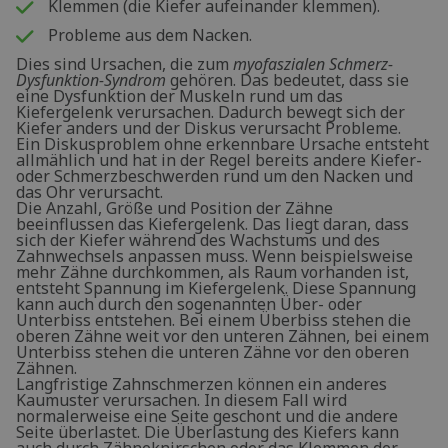
Klemmen (die Kiefer aufeinander klemmen).
Probleme aus dem Nacken.
Dies sind Ursachen, die zum
myofaszialen Schmerz-
Dysfunktion-Syndrom
gehören. Das bedeutet, dass sie
eine Dysfunktion der Muskeln rund um das
Kiefergelenk verursachen. Dadurch bewegt sich der
Kiefer anders und der Diskus verursacht Probleme.
Ein Diskusproblem ohne erkennbare Ursache entsteht
allmählich und hat in der Regel bereits andere Kiefer-
oder Schmerzbeschwerden rund um den Nacken und
das Ohr verursacht.
Die Anzahl, Größe und Position der Zähne
beeinflussen das Kiefergelenk. Das liegt daran, dass
sich der Kiefer während des Wachstums und des
Zahnwechsels anpassen muss. Wenn beispielsweise
mehr Zähne durchkommen, als Raum vorhanden ist,
entsteht Spannung im Kiefergelenk. Diese Spannung
kann auch durch den sogenannten Über- oder
Unterbiss entstehen. Bei einem Überbiss stehen die
oberen Zähne weit vor den unteren Zähnen, bei einem
Unterbiss stehen die unteren Zähne vor den oberen
Zähnen.
Langfristige Zahnschmerzen können ein anderes
Kaumuster verursachen. In diesem Fall wird
normalerweise eine Seite geschont und die andere
Seite überlastet. Die Überlastung des Kiefers kann
auch durch Zähneknirschen oder das Klemmen der