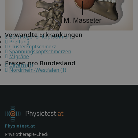
Verwandte Erkrankungen
Zervikogener Kopfschmerz
Prellung
Clusterkopfschmerz
Spannungskopfschmerzen
Migräne
Praxen pro Bundesland
Bayern (1)
Nordrhein-Westfalen (1)
Physiotest.at
Physiotherapie-Check