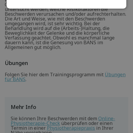
Gemeinsam mit einem Physiotherapeuten kann
untersucht werden, welche Risikofaktoren die
Beschwerden verursachen und/oder aufrechterhalten.
Die Art und Weise, wie mit den Beschwerden
umgegangen wird, ist sehr wichtig. Bei der
Behandlung wird auf die (Arbeits-)Haltung, die
Beweglichkeit der Gelenke und die körperliche
Verfassung geachtet. Obwohl es manchmal lange
dauern kann, ist die Genesung von BANS im
Allgemeinen gut möglich.
Übungen
Folgen Sie hier dem Trainingsprogramm mit
Übungen
für BANS
.
Mehr Info
Sie können Ihre Beschwerden mit dem
Online-
Physiotherapie-Check
überprüfen oder einen
Termin in einer
Physiotherapiepraxis
in Ihrer
Nähe vereinbaren.