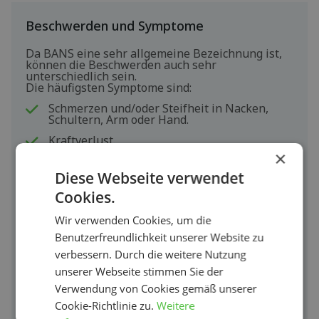
Beschwerden und Symptome
Da BANS eine sehr allgemeine Bezeichnung ist,
können die Beschwerden auch sehr
unterschiedlich sein.
Die häufigsten Symptome sind:
Schmerzen und/oder Steifheit in Nacken,
Schultern, Arm oder Hand.
Kraftverlust.
×
Kribbeln.
Diese Webseite verwendet
Andere Merkmale sind:
Cookies.
Beschwerden entwickeln sich allmählich und
werden immer schlimmer.
Wir verwenden Cookies, um die
Beschwerden verschlimmern sich durch
Benutzerfreundlichkeit unserer Website zu
Anspannung, Hektik oder Stress.
verbessern. Durch die weitere Nutzung
Beschwerden verschlimmern sich, wenn eine
unserer Webseite stimmen Sie der
Haltung lange beibehalten wird oder wenn
bestimmte Bewegungen sich ständig
Verwendung von Cookies gemäß unserer
wiederholen.
Cookie-Richtlinie zu.
Weitere