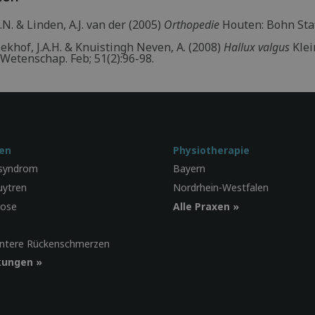
A.N. & Linden, A.J. van der (2005)
Orthopedie
Houten: Bohn Sta
 Eekhof, J.A.H. & Knuistingh Neven, A. (2008)
Hallux valgus
Klei
Wetenschap. Feb; 51(2):96-98.
en
Physiotherapie
lsyndrom
Bayern
ytren
Nordrhein-Westfalen
rose
Alle Praxen »
 untere Rückenschmerzen
kungen »