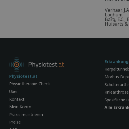
Verhaar, J.
Loghum.
Barg, E.C.,
Huisarts & 
Erkrankung
Karpaltunne
Physiotest.at
Morbus Dupu
Physiotherapie-Check
Schulterarth
Über
Kniearthrose
Kontakt
Spezifische
Mein Konto
Alle Erkran
Praxis registrieren
Preise