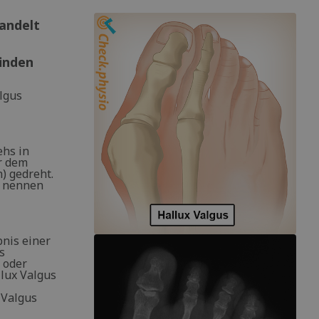
handelt
finden
lgus
ehs in
r dem
) gedreht.
s nennen
bnis einer
s
 oder
lux Valgus
 Valgus