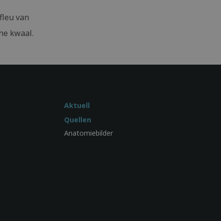
fleu van
ne kwaal.
Aktuell
Quellen
Anatomiebilder