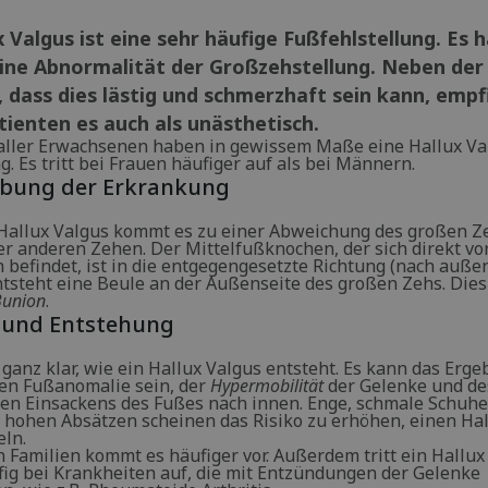
x Valgus ist eine sehr häufige Fußfehlstellung. Es 
eine Abnormalität der Großzehstellung. Neben der
 dass dies lästig und schmerzhaft sein kann, emp
tienten es auch als unästhetisch.
aller Erwachsenen haben in gewissem Maße eine Hallux Va
g. Es tritt bei Frauen häufiger auf als bei Männern.
ibung der Erkrankung
Hallux Valgus kommt es zu einer Abweichung des großen Z
er anderen Zehen. Der Mittelfußknochen, der sich direkt vo
 befindet, ist in die entgegengesetzte Richtung (nach außen
tsteht eine Beule an der Außenseite des großen Zehs. Die
Bunion
.
 und Entstehung
t ganz klar, wie ein Hallux Valgus entsteht. Es kann das Erge
n Fußanomalie sein, der
Hypermobilität
der Gelenke und de
n Einsackens des Fußes nach innen. Enge, schmale Schuhe
 hohen Absätzen scheinen das Risiko zu erhöhen, einen Hal
eln.
 Familien kommt es häufiger vor. Außerdem tritt ein Hallux
ufig bei Krankheiten auf, die mit Entzündungen der Gelenke