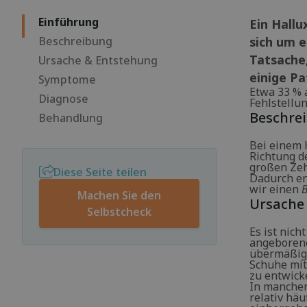
Einführung
Ein Hallu
Beschreibung
sich um 
Tatsache,
Ursache & Entstehung
einige Pa
Symptome
Etwa 33 % 
Diagnose
Fehlstellun
Beschre
Behandlung
Bei einem 
Richtung d
großen Zeh
Diese Seite teilen
Dadurch en
wir einen
Machen Sie den
Ursache
Selbstcheck
Es ist nich
angeborene
übermäßige
Schuhe mit
zu entwick
In manchen
relativ hä