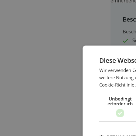
einhergehen
Bes
Besch
S
D
D
Diese Webse
E
Wir verwenden Co
d
r
weitere Nutzung 
Cookie-Richtlinie
M
f
Unbedingt
E
erforderlich
v
Diagnos