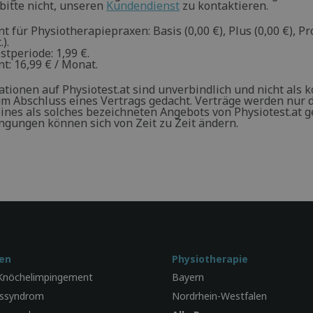
bitte nicht, unseren
Kundendienst
zu kontaktieren.
für Physiotherapiepraxen: Basis (0,00 €), Plus (0,00 €), Pro
).
stperiode: 1,99 €.
: 16,99 € / Monat.
ationen auf Physiotest.at sind unverbindlich und nicht als 
m Abschluss eines Vertrags gedacht. Verträge werden nur 
nes als solches bezeichneten Angebots von Physiotest.at g
ngungen können sich von Zeit zu Zeit ändern.
en
Physiotherapie
 Knöchelimpingement
Bayern
ussyndrom
Nordrhein-Westfalen