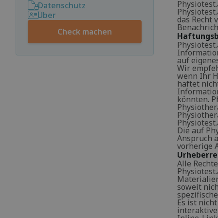
Physiotest
Datenschutz
Physiotest.
Über
das Recht v
Benachrich
Check machen
Haftungs
Physiotest
Informatio
auf eigenes
Wir empfeh
wenn Ihr Ha
haftet nich
Informatio
könnten. Ph
Physiother
Physiother
Physiotest.
Die auf Ph
Anspruch au
vorherige 
Urheberre
Alle Rechte
Physiotest
Materialien
soweit nich
spezifisch
Es ist nich
interaktiv