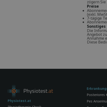
zögern Sie 
Preise
Abonnement 
(exkl. MwSt.
7-tägige Te
Abonnement
Sonstiges
Die Inform
Angebot zu
Annahme ei
Diese Bedi
Erkrankung
Posteriores
Physiotest.at
Pes Anserin
Physiotherapie-Check