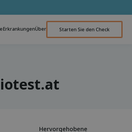
te
Erkrankungen
Über
Starten Sie den Check
otest.at
Hervorgehobene