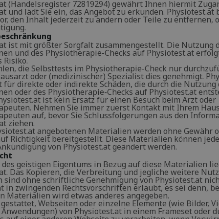
.at (Handelsregister 72819294) gewährt Ihnen hiermit Zuga
at und lädt Sie ein, das Angebot zu erkunden. Physiotest.at 
or, den Inhalt jederzeit zu ändern oder Teile zu entfernen,
tigung.
beschränkung
.at ist mit größter Sorgfalt zusammengestellt. Die Nutzung 
nen und des Physiotherapie-Checks auf Physiotest.at erfolg
 Risiko.
len, die Selbsttests im Physiotherapie-Check nur durchzuf
usarzt oder (medizinischer) Spezialist dies genehmigt. Phy
t für direkte oder indirekte Schäden, die durch die Nutzung
nen oder des Physiotherapie-Checks auf Physiotest.at ents
ysiotest.at ist kein Ersatz für einen Besuch beim Arzt oder
apeuten. Nehmen Sie immer zuerst Kontakt mit Ihrem Haus
apeuten auf, bevor Sie Schlussfolgerungen aus den Inform
at ziehen.
ysiotest.at angebotenen Materialien werden ohne Gewähr 
f Richtigkeit bereitgestellt. Diese Materialien können jed
Ankündigung von Physiotest.at geändert werden.
cht
 des geistigen Eigentums in Bezug auf diese Materialien li
.at. Das Kopieren, die Verbreitung und jegliche weitere Nut
 sind ohne schriftliche Genehmigung von Physiotest.at nich
t in zwingenden Rechtsvorschriften erlaubt, es sei denn, be
en Materialien wird etwas anderes angegeben.
t gestattet, Webseiten oder einzelne Elemente (wie Bilder, V
e Anwendungen) von Physiotest.at in einem Frameset oder d