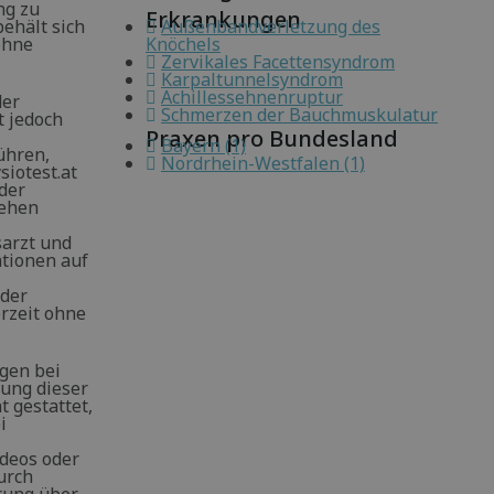
ng zu
Erkrankungen
behält sich
Außenbandverletzung des
 ohne
Knöchels
Zervikales Facettensyndrom
Karpaltunnelsyndrom
Achillessehnenruptur
der
Schmerzen der Bauchmuskulatur
t jedoch
Praxen pro Bundesland
Bayern (1)
ühren,
Nordrhein-Westfalen (1)
siotest.at
 der
tehen
arzt und
ationen auf
oder
erzeit ohne
egen bei
zung dieser
t gestattet,
i
ideos oder
urch