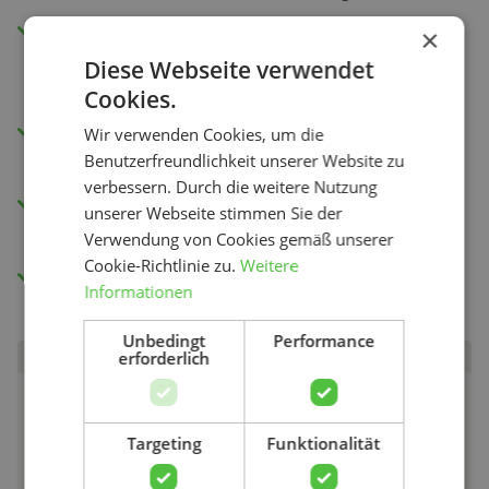
Sehen Sie sich die Anleitungsvideos in
×
unserer App oder über Ihren
Diese Webseite verwendet
Internetbrowser an.
Cookies.
Wöchentlich neue Übungen zur
Wir verwenden Cookies, um die
Verbesserung Ihrer Belastbarkeit.
Benutzerfreundlichkeit unserer Website zu
verbessern. Durch die weitere Nutzung
Einsicht in Ihren Fortschritt und Ihre
unserer Webseite stimmen Sie der
Genesung mit unserer Schmerzbewertung.
Verwendung von Cookies gemäß unserer
Cookie-Richtlinie zu.
Weitere
Zugang zu allen Videos.
Informationen
Unbedingt
Performance
erforderlich
Suchen
Targeting
Funktionalität