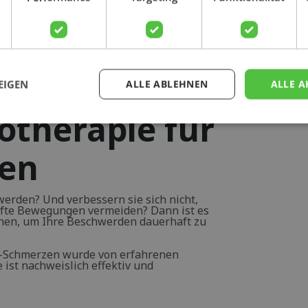
Physiopraxis
EIGEN
ALLE ABLEHNEN
ALLE A
otherapie für
zen
werden? Und verbessern sie sich nicht,
fte Bewegungen vermeiden? Dann ist es
chen, um Ihre Beschwerden dauerhaft zu
-Schmerzen wurde von erfahrenen
 ist nachweislich effektiv und