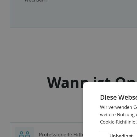
Wann ist Onl
Diese Webse
Wir verwenden Co
weitere Nutzung 
Cookie-Richtlinie
Professionelle Hilfe, auch wenn Sie
Unbedingt