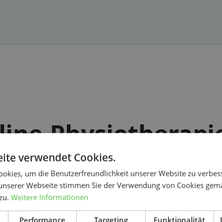
ine-Physiotherapie
Wahl?
ite verwendet Cookies.
okies, um die Benutzerfreundlichkeit unserer Website zu verbes
unserer Webseite stimmen Sie der Verwendung von Cookies gem
 zu.
Weitere Informationen
Suchen
Günstiger als eine normale
Performance
Targeting
Funktionalität