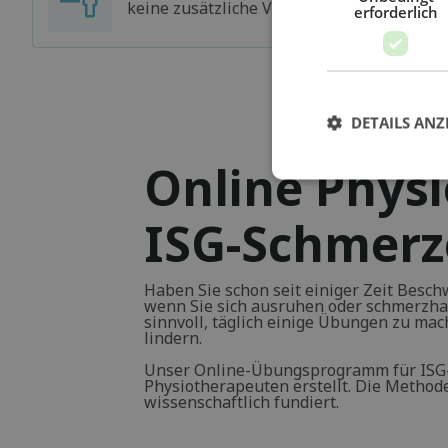
keine zusätzliche Versicherung haben
erforderlich
DETAILS ANZ
Online Physi
ISG-Schmer
Haben Sie schon seit einiger Zeit Besch
wenn Sie sich ausruhen oder schmerzha
sinnvoll, täglich einige Übungen zu ma
lindern.
Unser Online-Übungsprogramm für ISG
Physiotherapeuten erstellt. Die Methode
wissenschaftlich fundiert.