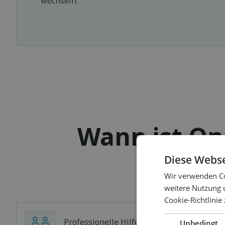
wechseln.
Wann ist Onl
Diese Webse
Wir verwenden Co
weitere Nutzung 
Cookie-Richtlinie
Professionelle Hilfe, auch wenn Sie
Unbedingt