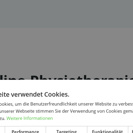
ine-Physiotherapie
Wahl?
ite verwendet Cookies.
okies, um die Benutzerfreundlichkeit unserer Website zu verbes
unserer Webseite stimmen Sie der Verwendung von Cookies gem
 zu.
Weitere Informationen
Suchen
Günstiger als eine normale
Performance
Targeting
Funktionalität