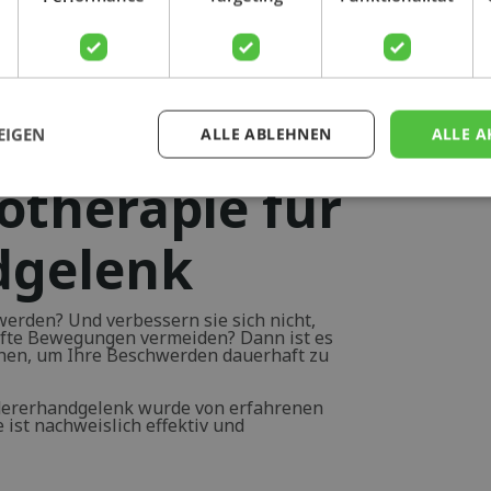
Physiopraxis
EIGEN
ALLE ABLEHNEN
ALLE A
otherapie für
dgelenk
werden? Und verbessern sie sich nicht,
fte Bewegungen vermeiden? Dann ist es
chen, um Ihre Beschwerden dauerhaft zu
ererhandgelenk wurde von erfahrenen
 ist nachweislich effektiv und