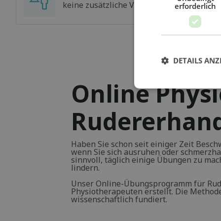
keine zusätzliche Versicherung haben
erforderlich
DETAILS ANZ
Online Physi
Rudererhan
Haben Sie schon seit einiger Zeit Besch
wenn Sie sich ausruhen oder schmerzha
sinnvoll, täglich einige Übungen zu ma
lindern.
Unser Online-Übungsprogramm für Rud
Physiotherapeuten erstellt. Die Methode
wissenschaftlich fundiert.