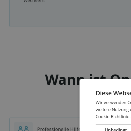
wechseln.
Wann ist Onl
Diese Webse
Wir verwenden Co
weitere Nutzung 
Cookie-Richtlinie
Professionelle Hilfe, auch wenn Sie
Unbedingt