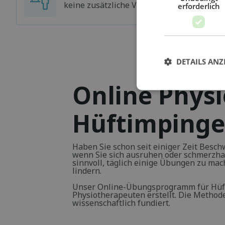
keine zusätzliche Versicherung haben
erforderlich
DETAILS ANZ
Online Physi
Hüftimping
Haben Sie schon seit einiger Zeit Besch
wenn Sie sich ausruhen oder schmerzha
sinnvoll, täglich einige Übungen zu ma
lindern.
Unser Online-Übungsprogramm für Hüf
Physiotherapeuten erstellt. Die Methode
wissenschaftlich fundiert.