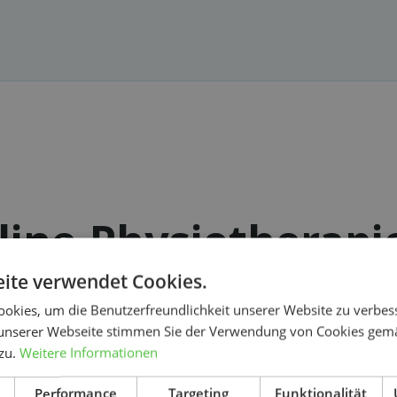
ine-Physiotherapie
Wahl?
ite verwendet Cookies.
okies, um die Benutzerfreundlichkeit unserer Website zu verbes
unserer Webseite stimmen Sie der Verwendung von Cookies gem
 zu.
Weitere Informationen
Suchen
Günstiger als eine normale
Performance
Targeting
Funktionalität