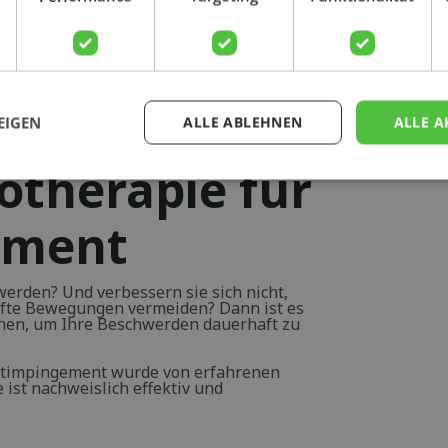
Physiopraxis
EIGEN
ALLE ABLEHNEN
ALLE A
otherapie für
ement
werden? Und verbessern sie sich nicht,
fte Bewegungen vermeiden? Dann ist es
chen, um Ihre Beschwerden dauerhaft zu
timpingement wurde von erfahrenen
 ist nachweislich effektiv und